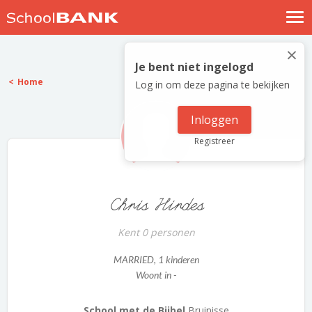
Nostalgische verhalen
×
Log in
Je bent niet ingelogd
Home
Log in om deze pagina te bekijken
Meld je gratis aan
Help
Inloggen
Registreer
Chris Hirdes
Kent 0 personen
MARRIED
, 1 kinderen
Woont in -
School met de Bijbel
Bruinisse