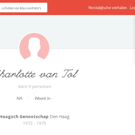
Nostalgische verhalen
Log
harlotte van Tol
Kent 0 personen
NA
Woont in -
Haagsch Genootschap
Den Haag
1972 - 1975