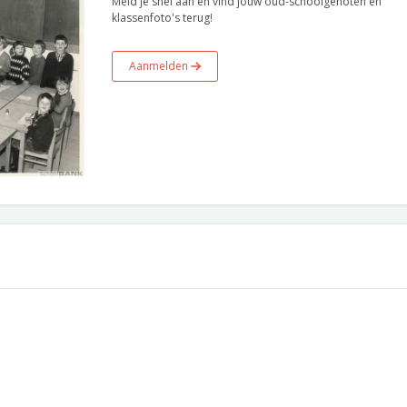
Meld je snel aan en vind jouw oud-schoolgenoten en
klassenfoto's terug!
Aanmelden