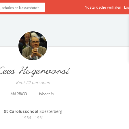
Nostalgische verhalen
Log
Cees Hogervorst
Kent 22 personen
MARRIED
Woont in -
St Carolusschool
Soesterberg
1954 - 1961