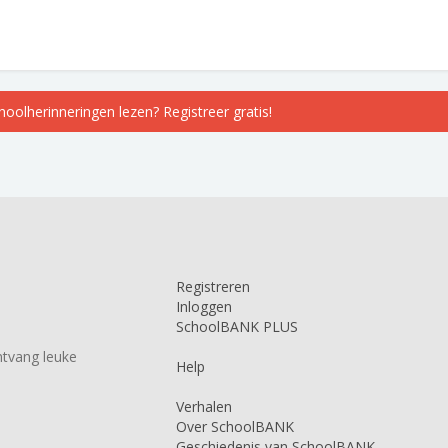
choolherinneringen lezen? Registreer gratis!
Registreren
Inloggen
SchoolBANK PLUS
tvang leuke
Help
Verhalen
Over SchoolBANK
Geschiedenis van SchoolBANK