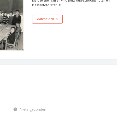
Meld je snel aan en vind jouw oud-schoolgenoten en
klassenfoto's terug!
Aanmelden
Niets gevonden