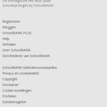
De nostalgische reis door jouw
schooltijd begint bij SchoolBANK
Registreren
Inloggen
SchoolBANK PLUS
Help
Verhalen
Over SchoolBANK
Geschiedenis van SchoolBANK
SchoolBANK Gebruiksvoorwaarden
Privacy-en cookiebeleid
Copyright
Disclaimer
Cookie-instellingen
Profielen
Scholenregister