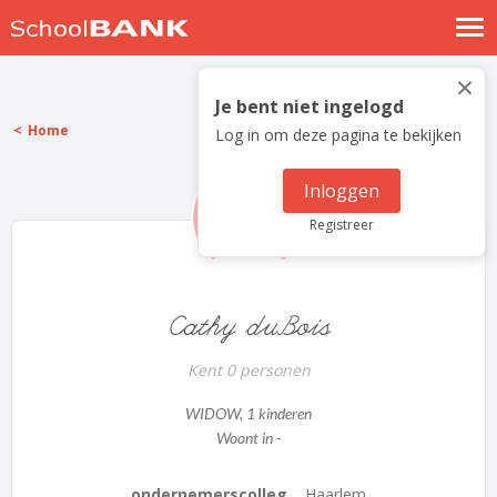
Nostalgische verhalen
×
Log in
Je bent niet ingelogd
Home
Log in om deze pagina te bekijken
Meld je gratis aan
Help
Inloggen
Registreer
Cathy duBois
Kent 0 personen
WIDOW
, 1 kinderen
Woont in -
ondernemerscolleg...
Haarlem