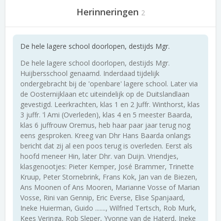
Herinneringen
2
De hele lagere school doorlopen, destijds Mgr.
De hele lagere school doorlopen, destijds Mgr.
Huijbersschool genaamd. Inderdaad tijdelijk
ondergebracht bij de 'openbare' lagere school. Later via
de Oosternijklaan etc uiteindelijk op de Duitslandlaan
gevestigd. Leerkrachten, klas 1 en 2 Juffr. Winthorst, klas
3 juffr. 'l Ami (Overleden), klas 4 en 5 meester Baarda,
klas 6 juffrouw Oremus, heb haar paar jaar terug nog
eens gesproken. Kreeg van Dhr Hans Baarda onlangs
bericht dat zij al een poos terug is overleden. Eerst als
hoofd meneer Hin, later Dhr. van Duijn. Vriendjes,
klasgenootjes: Pieter Kemper, José Brammer, Trinette
Kruup, Peter Stornebrink, Frans Kok, Jan van de Biezen,
Ans Moonen of Ans Mooren, Marianne Vosse of Marian
Vosse, Rini van Gennip, Eric Everse, Elise Spanjaard,
Ineke Huierman, Guido ......., Wilfried Tertsch, Rob Murk,
Kees Veringa, Rob Sleper, Yvonne van de Haterd, Ineke