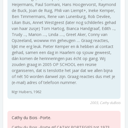
Heijermans, Paul Sormani, Hans Hoogervorst, Raymond
de Buck, Joan de Ruig, Phili van Liempt+, Ineke Kemper,
Ben Timmermans, Rene van Lunenburg, Rob Devilee,
Lilian Buis, Annet Westgeest (later nog schilderles gehad
van haar zusje) Tom Hartog, Bianca Handgraaf, Edith ...,
Trudy ..., Marion ...., Linda ....., Greet Aker, Conny van
Opzeeland, wowww mn geheugen .... Graag reacties,
lijkt me erg leuk. Pieter Kemper en ik hebben al contact
gehad, samen een dag in Haarlem op sjouw geweest,
dán komen de herinneringen pas écht op gang. Wij
zouden graag in 2005 OP SCHOOL een reünie
organiseren, dat is tenslotte het jaar dat we allen bijna
of nét 50 worden danwel zijn. Graag reacties dus met je
(e-mail) adres of telefoon nummer.
Mgr Huibers, 1962
2003, Cathy duBois
Cathy du Bois -Porte.
Cathy du Bois -Porte.gif CATHY PORTEGIES tot 1973