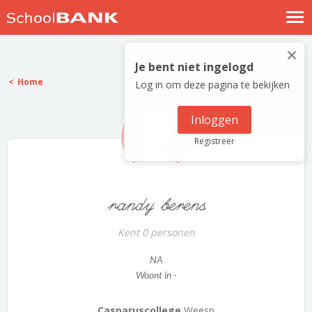
Nostalgische verhalen
×
Log in
Je bent niet ingelogd
Home
Log in om deze pagina te bekijken
Meld je gratis aan
Help
Inloggen
Registreer
randy berens
Kent 0 personen
NA
Woont in -
Casparuscollege
Weesp