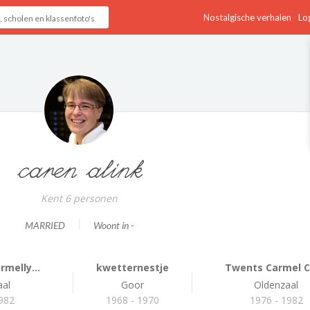
Nostalgische verhalen
Log
caren alink
Kent 6 personen
MARRIED
Woont in -
melly...
kwetternestje
Twents Carmel Co
aal
Goor
Oldenzaal
1982
1968 - 1970
1976 - 1982