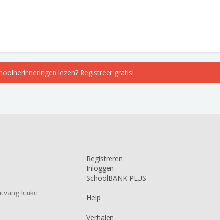
choolherinneringen lezen? Registreer gratis!
Registreren
Inloggen
SchoolBANK PLUS
tvang leuke
Help
Verhalen