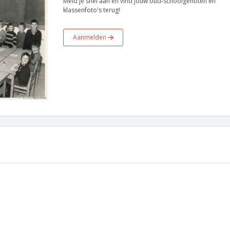
Meld je snel aan en vind jouw oud-schoolgenoten en
klassenfoto's terug!
Aanmelden