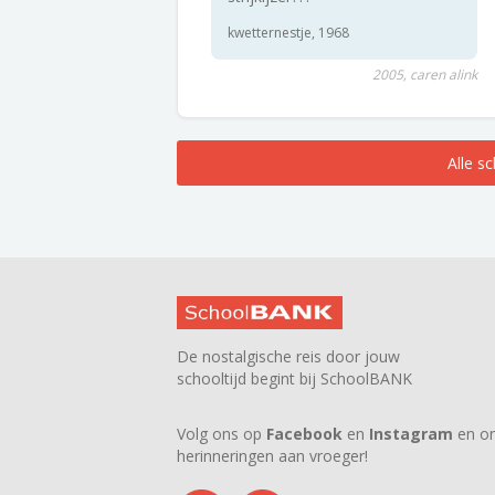
kwetternestje, 1968
2005, caren alink
Alle s
De nostalgische reis door jouw
schooltijd begint bij SchoolBANK
Volg ons op
Facebook
en
Instagram
en on
herinneringen aan vroeger!