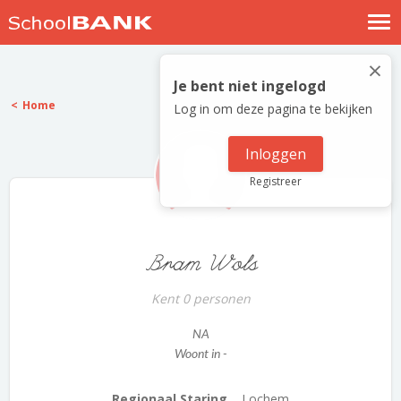
Nostalgische verhalen
×
Log in
Je bent niet ingelogd
Home
Log in om deze pagina te bekijken
Meld je gratis aan
Help
Inloggen
Registreer
Bram Wols
Kent 0 personen
NA
Woont in -
Regionaal Staring...
Lochem