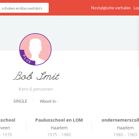
Nostalgische verhalen
Log
Bob Smit
Kent 6 personen
SINGLE
Woont in -
aschool
Paulusschool en LOM
ondernemerscoll
rveen
Haarlem
Haarlem
- 1970
1975 - 1980
1980 - 1983