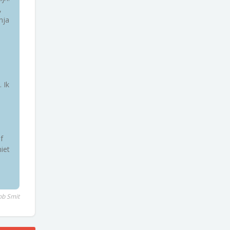
,
nja
d
 Ik
f
niet
ob Smit