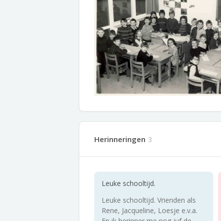
Herinneringen
3
Leuke schooltijd.
Leuke schooltijd. Vrienden als
Rene, Jacqueline, Loesje e.v.a.
En ik herinner me nog juf de