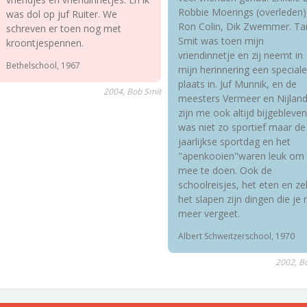
Robbie Moerings (overleden)
was dol op juf Ruiter. We
Ron Colin, Dik Zwemmer. Ta
schreven er toen nog met
Smit was toen mijn
kroontjespennen.
vriendinnetje en zij neemt in
Bethelschool, 1967
mijn herinnering een speciale
plaats in. Juf Munnik, en de
2004, Bob Smit
meesters Vermeer en Nijlan
zijn me ook altijd bijgebleven.
was niet zo sportief maar de
jaarlijkse sportdag en het
"apenkooien"waren leuk om
mee te doen. Ook de
schoolreisjes, het eten en zel
het slapen zijn dingen die je 
meer vergeet.
Albert Schweitzerschool, 1970
2002, B