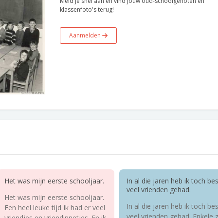
Meld je snel aan en vind jouw oud-schoolgenoten en
klassenfoto's terug!
Aanmelden
Het was mijn eerste schooljaar.
In al die jaren heb ik toch bes
veel vrienden gehad.
Het was mijn eerste schooljaar.
In al die jaren heb ik toch bes
Een heel leuke tijd Ik had er veel
veel vrienden gehad. Enkele zi
vriendjes en vriendinnetjes. En ik