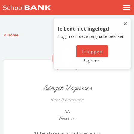
Nostalgische verhalen
×
Log in
Je bent niet ingelogd
Home
Log in om deze pagina te bekijken
Meld je gratis aan
Help
Inloggen
Registreer
Birgit Viguurs
Kent 0 personen
NA
Woont in -
St Janslyceum
's-Hertogenbosch