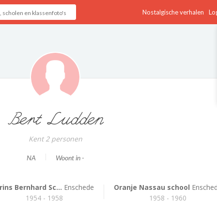
Nostalgische verhalen
Log
Bert Ludden
Kent 2 personen
NA
Woont in -
rins Bernhard Sc...
Enschede
Oranje Nassau school
Ensche
1954 - 1958
1958 - 1960