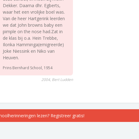
Dekker. Daarna dhr. Egberts,
waar het een vrolijke boel was.
Van de heer Hartgerink leerden
we dat John browns baby een
pimple on the nose had.Zat in
de klas bij o.a. Hein Trebbe,
Ilonka Hamminga(emigreerde)
Joke Niessink en Niko van
Heuven.
Prins Bernhard School, 1954
2004, Bert Ludden
choolherinneringen lezen? Registreer gratis!