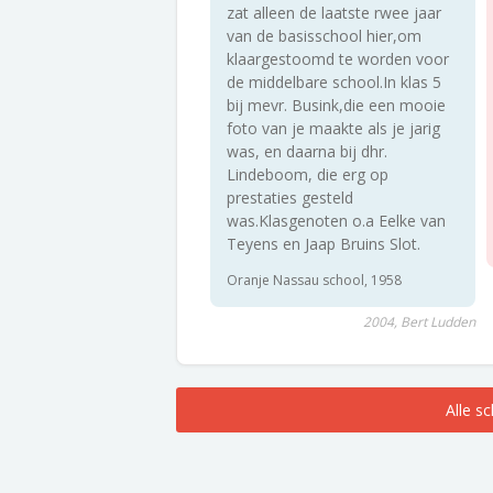
zat alleen de laatste rwee jaar
van de basisschool hier,om
klaargestoomd te worden voor
de middelbare school.In klas 5
bij mevr. Busink,die een mooie
foto van je maakte als je jarig
was, en daarna bij dhr.
Lindeboom, die erg op
prestaties gesteld
was.Klasgenoten o.a Eelke van
Teyens en Jaap Bruins Slot.
Oranje Nassau school, 1958
2004, Bert Ludden
Alle s