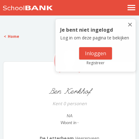
Nostalgische verhalen
×
Log in
Je bent niet ingelogd
Home
Log in om deze pagina te bekijken
Meld je gratis aan
Help
Inloggen
Registreer
Ben Kerkhof
Kent 0 personen
NA
Woont in -
De Letterbeam
Heerenveen