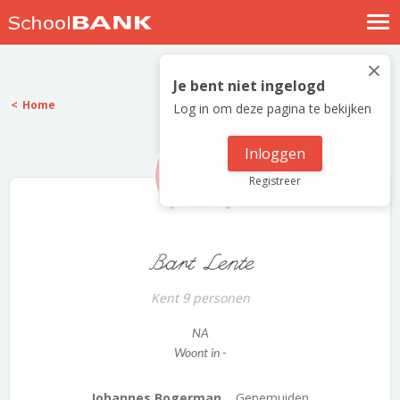
Nostalgische verhalen
×
Log in
Je bent niet ingelogd
Home
Log in om deze pagina te bekijken
Meld je gratis aan
Help
Inloggen
Registreer
Bart Lente
Kent 9 personen
NA
Woont in -
Johannes Bogerman...
Genemuiden