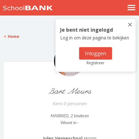
Nostalgische verhalen
×
Log in
Je bent niet ingelogd
Home
Log in om deze pagina te bekijken
Meld je gratis aan
Help
Inloggen
Registreer
Bart Meurs
Kent 0 personen
MARRIED
, 2 kinderen
Woont in -
Jules Verneschool
Hoorn