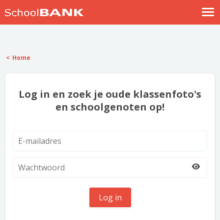
Nostalgische verhalen
Log in
Home
Meld je gratis aan
Help
Log in en zoek je oude klassenfoto's
en schoolgenoten op!
Log in