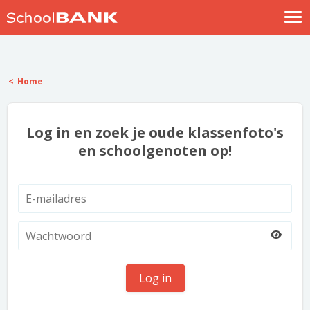
Nostalgische verhalen
Log in
Home
Meld je gratis aan
Help
Log in en zoek je oude klassenfoto's
en schoolgenoten op!
Log in