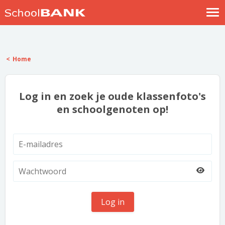
Nostalgische verhalen
Log in
Home
Meld je gratis aan
Help
Log in en zoek je oude klassenfoto's
en schoolgenoten op!
Log in