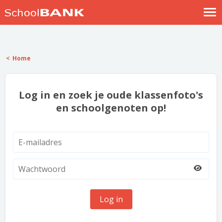
Nostalgische verhalen
Log in
Home
Meld je gratis aan
Help
Log in en zoek je oude klassenfoto's
en schoolgenoten op!
Log in