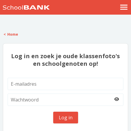
Nostalgische verhalen
Log in
Home
Meld je gratis aan
Help
Log in en zoek je oude klassenfoto's
en schoolgenoten op!
Log in