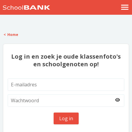
Nostalgische verhalen
Log in
Home
Meld je gratis aan
Help
Log in en zoek je oude klassenfoto's
en schoolgenoten op!
Log in