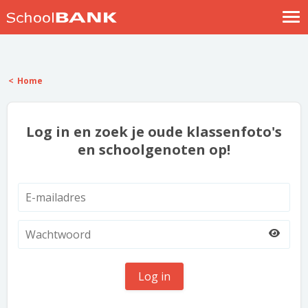
Nostalgische verhalen
Log in
Home
Meld je gratis aan
Help
Log in en zoek je oude klassenfoto's
en schoolgenoten op!
Log in