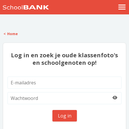
Nostalgische verhalen
Log in
Home
Meld je gratis aan
Help
Log in en zoek je oude klassenfoto's
en schoolgenoten op!
Log in