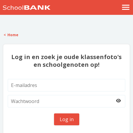
Nostalgische verhalen
Log in
Home
Meld je gratis aan
Help
Log in en zoek je oude klassenfoto's
en schoolgenoten op!
Log in