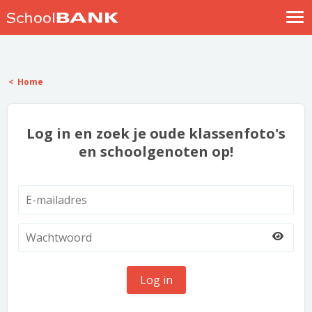
Nostalgische verhalen
Log in
Home
Meld je gratis aan
Help
Log in en zoek je oude klassenfoto's
en schoolgenoten op!
Log in