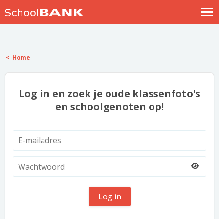
Nostalgische verhalen
Log in
Home
Meld je gratis aan
Help
Log in en zoek je oude klassenfoto's
en schoolgenoten op!
Log in