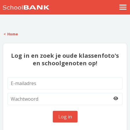
Nostalgische verhalen
Log in
Home
Meld je gratis aan
Help
Log in en zoek je oude klassenfoto's
en schoolgenoten op!
Log in