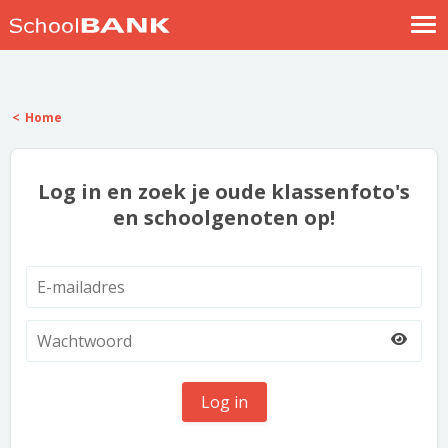
Nostalgische verhalen
Log in
Home
Meld je gratis aan
Help
Log in en zoek je oude klassenfoto's
en schoolgenoten op!
Log in