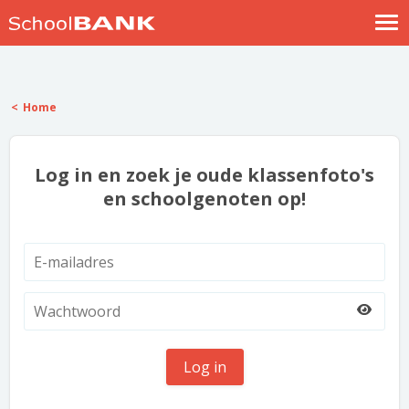
Nostalgische verhalen
Log in
Home
Meld je gratis aan
Help
Log in en zoek je oude klassenfoto's
en schoolgenoten op!
Log in