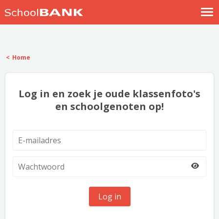
Nostalgische verhalen
Log in
Home
Meld je gratis aan
Help
Log in en zoek je oude klassenfoto's
en schoolgenoten op!
Log in