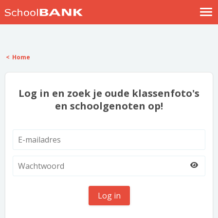
Nostalgische verhalen
Log in
Home
Meld je gratis aan
Help
Log in en zoek je oude klassenfoto's
en schoolgenoten op!
Log in