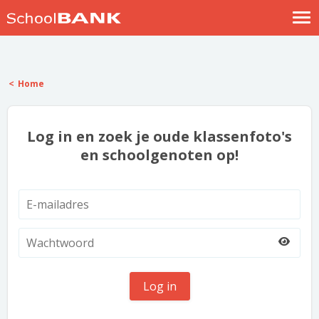
Nostalgische verhalen
Log in
Home
Meld je gratis aan
Help
Log in en zoek je oude klassenfoto's
en schoolgenoten op!
Log in