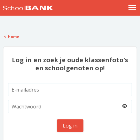
Nostalgische verhalen
Log in
Home
Meld je gratis aan
Help
Log in en zoek je oude klassenfoto's
en schoolgenoten op!
Log in