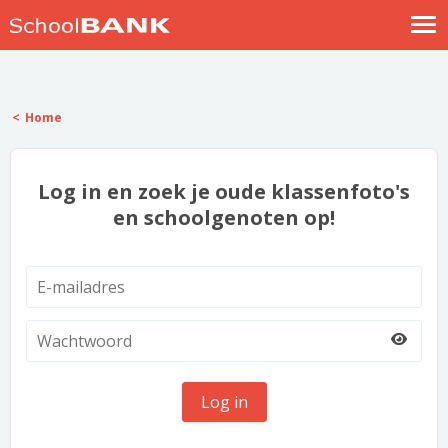
Nostalgische verhalen
Log in
Home
Meld je gratis aan
Help
Log in en zoek je oude klassenfoto's
en schoolgenoten op!
Log in