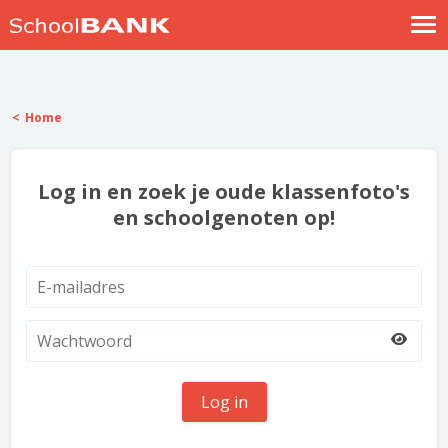
Nostalgische verhalen
Log in
Home
Meld je gratis aan
Help
Log in en zoek je oude klassenfoto's
en schoolgenoten op!
Log in