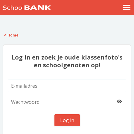
Nostalgische verhalen
Log in
Home
Meld je gratis aan
Help
Log in en zoek je oude klassenfoto's
en schoolgenoten op!
Log in