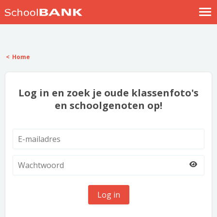
Nostalgische verhalen
Log in
Home
Meld je gratis aan
Help
Log in en zoek je oude klassenfoto's
en schoolgenoten op!
Log in