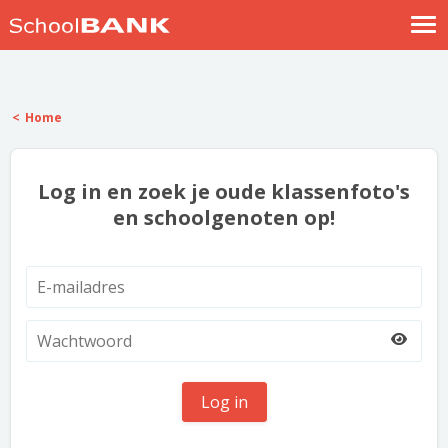
Nostalgische verhalen
Log in
Home
Meld je gratis aan
Help
Log in en zoek je oude klassenfoto's
en schoolgenoten op!
Log in