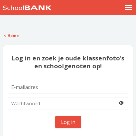
Nostalgische verhalen
Log in
Home
Meld je gratis aan
Help
Log in en zoek je oude klassenfoto's
en schoolgenoten op!
Log in