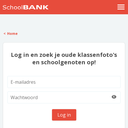
Nostalgische verhalen
Log in
Home
Meld je gratis aan
Help
Log in en zoek je oude klassenfoto's
en schoolgenoten op!
Log in