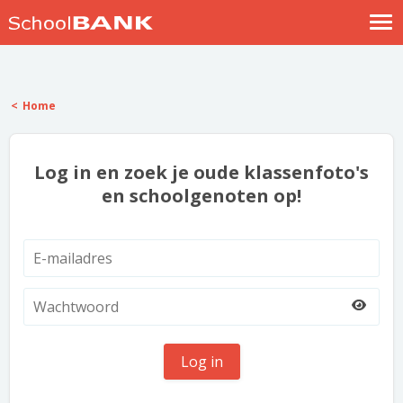
Nostalgische verhalen
Log in
Home
Meld je gratis aan
Help
Log in en zoek je oude klassenfoto's
en schoolgenoten op!
Log in