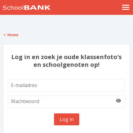
Nostalgische verhalen
Log in
Home
Meld je gratis aan
Help
Log in en zoek je oude klassenfoto's
en schoolgenoten op!
Log in