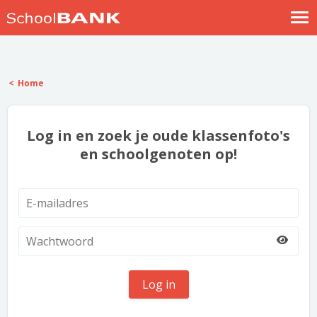
Nostalgische verhalen
Log in
Home
Meld je gratis aan
Help
Log in en zoek je oude klassenfoto's
en schoolgenoten op!
Log in