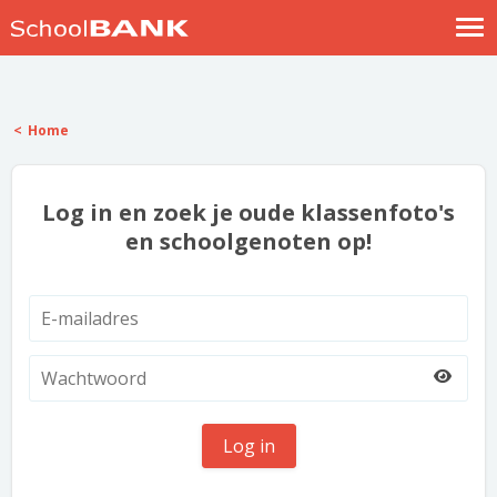
Nostalgische verhalen
Log in
Home
Meld je gratis aan
Help
Log in en zoek je oude klassenfoto's
en schoolgenoten op!
Log in