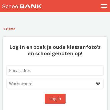
Nostalgische verhalen
Log in
Home
Meld je gratis aan
Help
Log in en zoek je oude klassenfoto's
en schoolgenoten op!
Log in