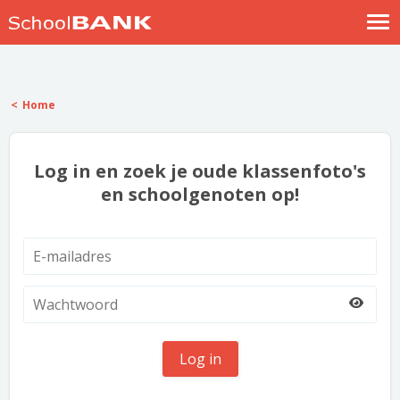
Nostalgische verhalen
Log in
Home
Meld je gratis aan
Help
Log in en zoek je oude klassenfoto's
en schoolgenoten op!
Log in