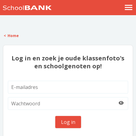
Nostalgische verhalen
Log in
Home
Meld je gratis aan
Help
Log in en zoek je oude klassenfoto's
en schoolgenoten op!
Log in