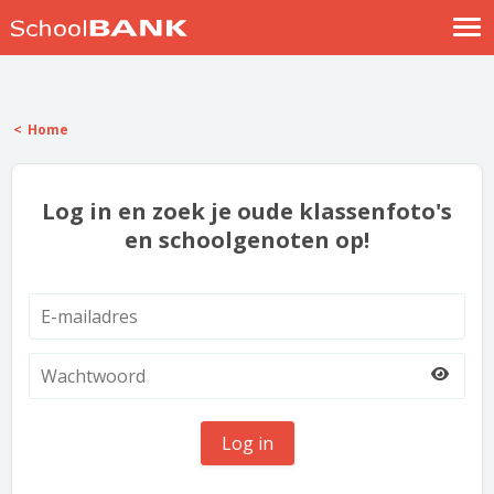
Nostalgische verhalen
Log in
Home
Meld je gratis aan
Help
Log in en zoek je oude klassenfoto's
en schoolgenoten op!
Log in