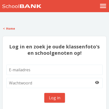
Nostalgische verhalen
Log in
Home
Meld je gratis aan
Help
Log in en zoek je oude klassenfoto's
en schoolgenoten op!
Log in