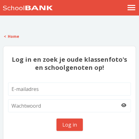
Nostalgische verhalen
Log in
Home
Meld je gratis aan
Help
Log in en zoek je oude klassenfoto's
en schoolgenoten op!
Log in