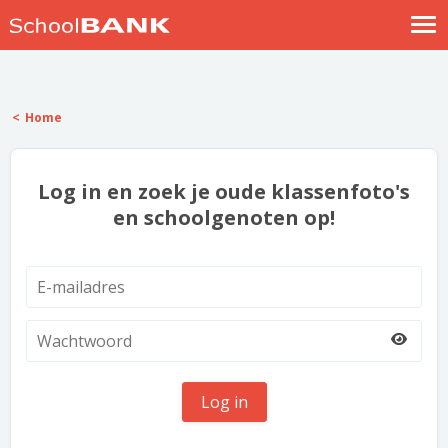
Nostalgische verhalen
Log in
Home
Meld je gratis aan
Help
Log in en zoek je oude klassenfoto's
en schoolgenoten op!
Log in