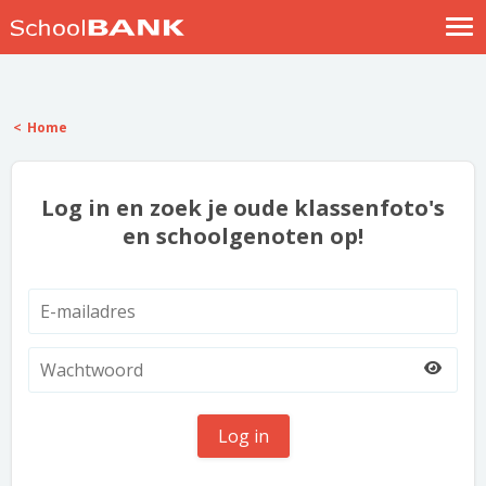
Nostalgische verhalen
Log in
Home
Meld je gratis aan
Help
Log in en zoek je oude klassenfoto's
en schoolgenoten op!
Log in